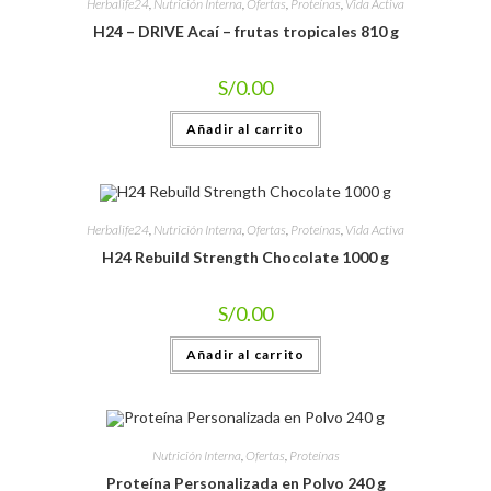
Herbalife24
,
Nutrición Interna
,
Ofertas
,
Proteínas
,
Vida Activa
H24 – DRIVE Acaí – frutas tropicales 810 g
S/
0.00
Añadir al carrito
Herbalife24
,
Nutrición Interna
,
Ofertas
,
Proteínas
,
Vida Activa
H24 Rebuild Strength Chocolate 1000 g
S/
0.00
Añadir al carrito
Nutrición Interna
,
Ofertas
,
Proteínas
Proteína Personalizada en Polvo 240 g