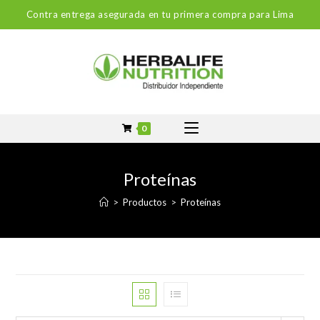
Contra entrega asegurada en tu primera compra para Lima
0
Proteínas
>
Productos
>
Proteínas