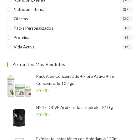
Nutrición Externa
Nutrición Interna
(27)
Ofertas
(39)
Packs Personalizados
(8)
Proteínas
(8)
Vida Activa
(5)
Productos Mas Vendidos
Pack Aloe Concentrado + Fibra Activa + Té
Concentrado 102 gr.
S/
0.00
H24 - DRIVE Acaí - frutas tropicales 810 g
S/
0.00
Exfoliante Instantáneo con Arándanos 120ml