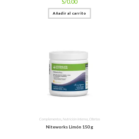
S/
0.00
Añadir al carrito
Complementos
,
Nutrición Interna
,
Ofertas
Niteworks Limón 150 g